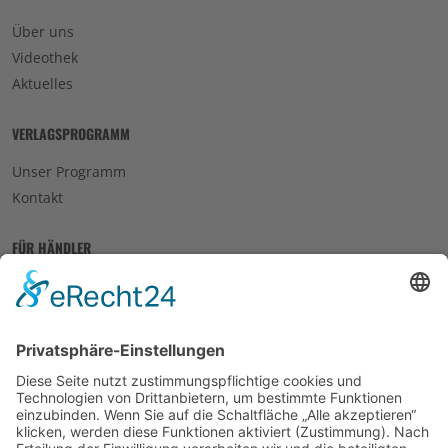
Über uns
Videothek
Aktuelles
VERLAGSPROGRAMM
Unser Programm
Kontakt
FÜR HÄNDLER
Für Händler
Novitäten
Kontakt
RECHTLICHES
Impressum