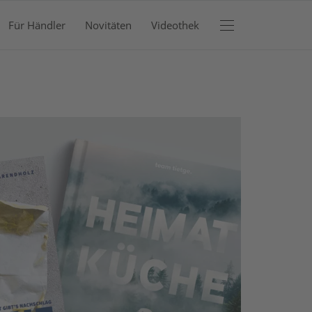
Für Händler
Novitäten
Videothek
RENKORB
efinden sich keine Produkte im Warenkorb.
JETZT EINKAUFEN