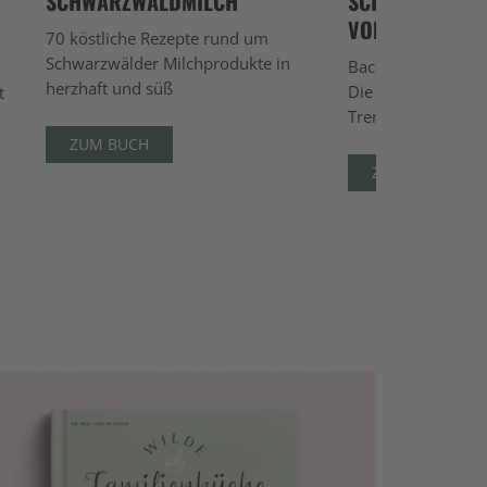
SCHWARZWALDMILCH
SCHWARZWALD
VOL. 3
70 köstliche Rezepte rund um
Schwarzwälder Milchprodukte in
Backtradition triff
herzhaft und süß
Die großen Klassi
t
Trends in ‚Schwar
ZUM BUCH
ZUM BUCH