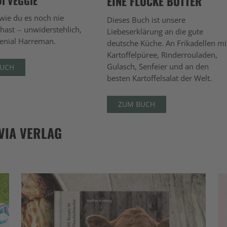
DI VEGGIE
EINE FLOCKE BUTTER
ie du es noch nie
Dieses Buch ist unsere
hast – unwiderstehlich,
Liebeserklärung an die gute
genial Harreman.
deutsche Küche. An Frikadellen mi
Kartoffelpüree, Rinderrouladen,
Gulasch, Senfeier und an den
BUCH
besten Kartoffelsalat der Welt.
ZUM BUCH
VIA VERLAG