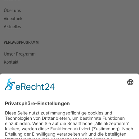
Über uns
Videothek
Aktuelles
VERLAGSPROGRAMM
Unser Programm
Kontakt
FÜR HÄNDLER
Für Händler
Novitäten
Kontakt
RECHTLICHES
Impressum