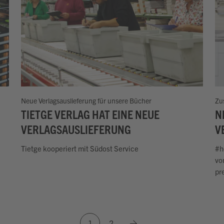
Neue Verlagsauslieferung für unsere Bücher
Zu
TIETGE VERLAG HAT EINE NEUE
N
VERLAGSAUSLIEFERUNG
V
Tietge kooperiert mit Südost Service
#h
vo
pr
Next
1
2