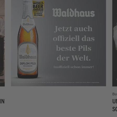
Bu
IN
U
S