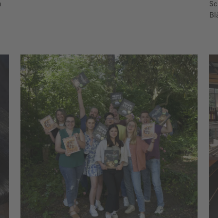
m
Sc
Bl