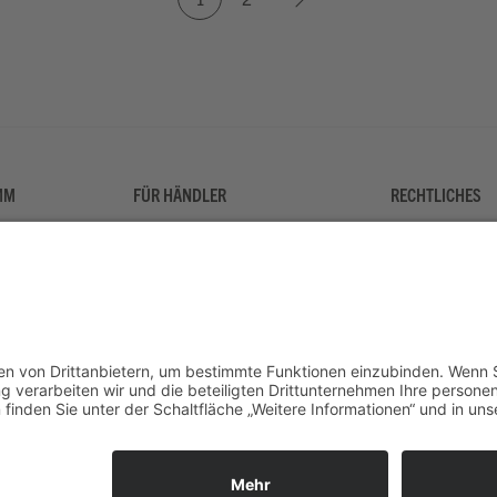
MM
FÜR HÄNDLER
RECHTLICHES
Für Händler
Impressum
Novitäten
Datenschutzer
Kontakt
AGB
© 2026 Tietge GmbH, Wilhelmstraße 3